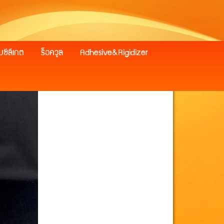
มซีลีเกต
ร็อควูล
Adhesive&Rigidizer