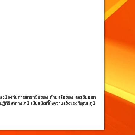
อิฐและป้องกันการแทรกซึมของ ก๊าซหรือของเหลวซึมออก
ิกิริยาทางเคมี เป็น
ชนิดที่ให้ความแข็งแรงที่อุณหภูมิ