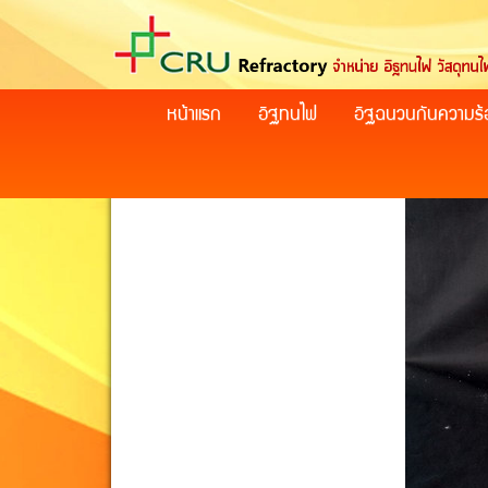
หน้าแรก
อิฐทนไฟ
อิฐฉนวนกันความร้